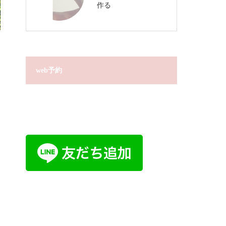
作る
web予約